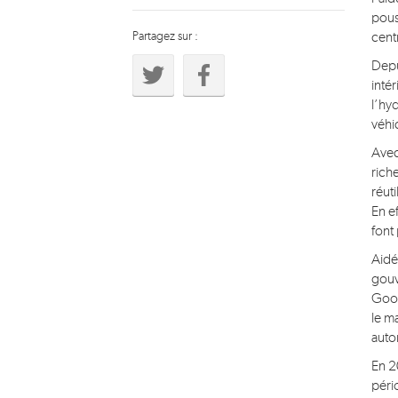
pouss
Partagez sur :
cent
Depu
inté
l’hyd
véhi
Avec
rich
réut
En ef
font 
Aidé
gouv
Good
le m
auto
En 2
péri