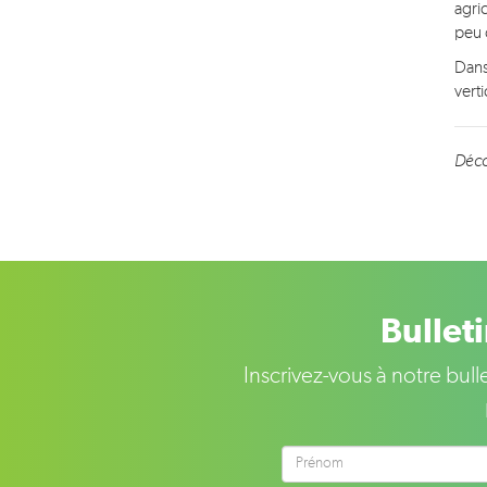
agri
peu 
Dans 
verti
Déco
Bullet
Inscrivez-vous à notre bul