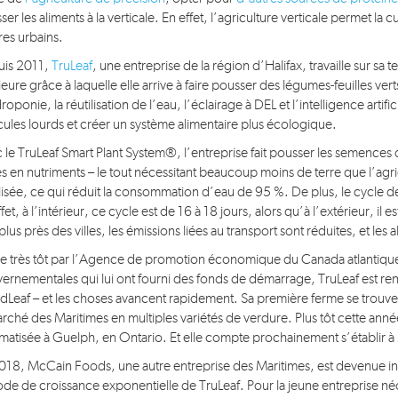
er les aliments à la verticale. En effet, l’agriculture verticale permet la
res urbains.
is 2011,
TruLeaf
, une entreprise de la région d’Halifax, travaille sur sa
rieure grâce à laquelle elle arrive à faire pousser des légumes-feuilles v
roponie, la réutilisation de l’eau, l’éclairage à DEL et l’intelligence artif
cules lourds et créer un système alimentaire plus écologique.
 le TruLeaf Smart Plant System®, l’entreprise fait pousser les semences 
es en nutriments – le tout nécessitant beaucoup moins de terre que l’agricu
ilisée, ce qui réduit la consommation d’eau de 95 %. De plus, le cycle de
fet, à l’intérieur, ce cycle est de 16 à 18 jours, alors qu’à l’extérieur, il
plus près des villes, les émissions liées au transport sont réduites, et les
e très tôt par l’Agence de promotion économique du Canada atlantique
ernementales qui lui ont fourni des fonds de démarrage, TruLeaf est ren
Leaf – et les choses avancent rapidement. Sa première ferme se trouve
arché des Maritimes en multiples variétés de verdure. Plus tôt cette anné
matisée à Guelph, en Ontario. Et elle compte prochainement s’établir à M
018, McCain Foods, une autre entreprise des Maritimes, est devenue inve
ode de croissance exponentielle de TruLeaf. Pour la jeune entreprise né