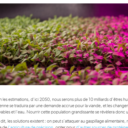
Idea 4: Advanced Infrastructure & Skills
Idea 5: Conserve & Value Nature
Pour en savoir plus...
n les estimations, d’ici 2050, nous serons plus de 10 milliards d’êtres hu
nne se traduira par une demande accrue pour la viande, et les changemen
ivables et l’eau. Nourrir cette population grandissante se révèlera donc un
dit, les solutions existent : on peut s’attaquer au gaspillage alimentaire, 
de de
l’agriculture de précision
, opter pour
d’autres sources de protéine