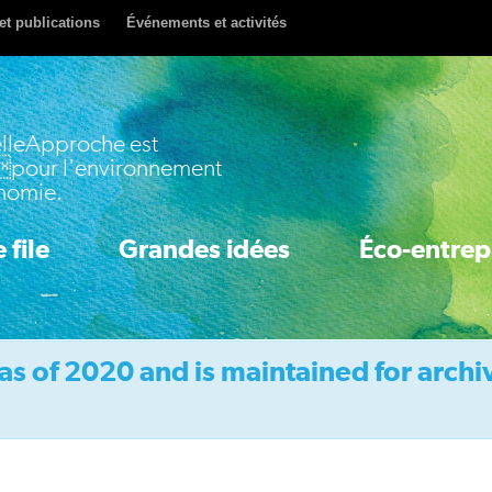
et publications
Événements et activités
lleApproche est
pour l'environnement
onomie.
 file
Grandes idées
Éco-entrep
as of 2020 and is maintained for archi
Idea 1: Accelerate Clean Innovation
Idea 2: Boost Energy & Resource Efficiency
Idea 3: Price Pollution & Waste