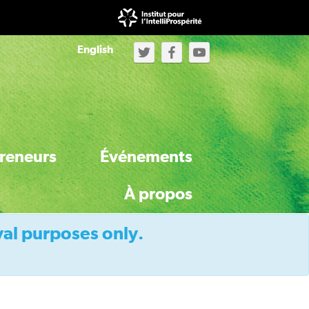
English
reneurs
Événements
À propos
val purposes only.
À propos de l'Initiative
À propos du secrétariat d’IntelliProspérité
Activités