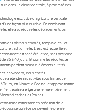
 culture dans un climat contrôlé, à proximité des
 technologie exclusive d’agriculture verticale
erts d’une façon plus durable. En combinant
icielle, elle a su réduire les déplacements par
dans des plateaux empilés, remplis d’eau et
lture traditionnelle. L’eau est recueillie et
 croissance est accéléré, et ce, sans pesticide.
 est de 35 à 40 jours. Et comme les récoltes se
 aliments perdent moins d’éléments nutritifs.
 et Innovacorp, deux entités
due à étendre ses activités sous la marque
 à Truro, en Nouvelle-Écosse, et approvisionne
e, l’entreprise a érigé une ferme entièrement
ontréal et dans les Prairies.
stisseuse minoritaire en prévision de la
o-écossaise qui rêve de devenir le premier