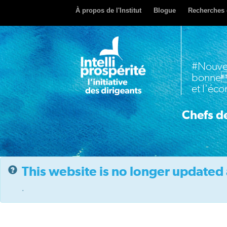
À propos de l'Institut
Blogue
Recherches 
#Nouve
bonne
et l'éc
Chefs de
This website is no longer updated 
.