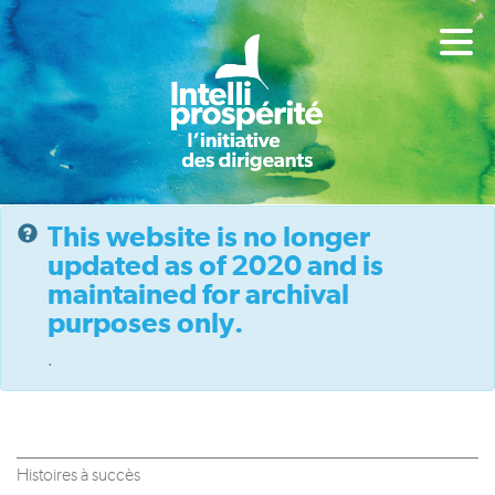
This website is no longer
updated as of 2020 and is
maintained for archival
purposes only.
.
Histoires à succès