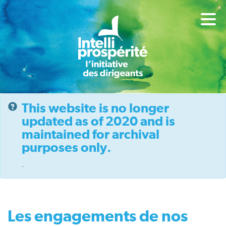
This website is no longer
updated as of 2020 and is
maintained for archival
purposes only.
.
Les engagements de nos