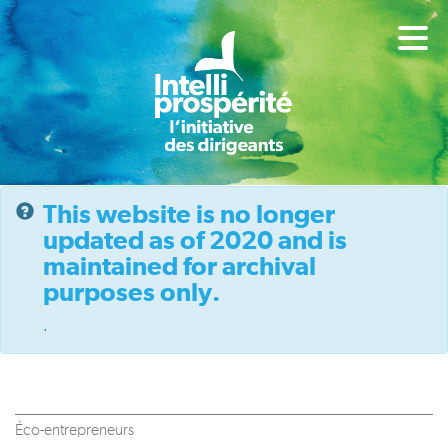
This website is no longer
updated as of 2020 and is
maintained for archival
purposes only.
.
Éco-entrepreneurs