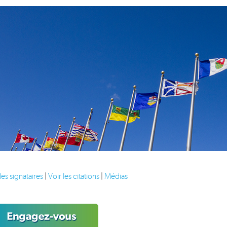
Idea 4: Advanced Infrastructure & Skills
Idea 5: Conserve & Value Nature
Pour en savoir plus...
les signataires
|
Voir les citations
|
Médias