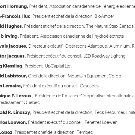
ert Hornung,
Président, Association canadienne de l’énergie éolienn
n-Francois Huc
, Président et chef de la direction, BioAmber
id Hughes
, Président et chef de la direction, The Natural Step Canada
b Irving,
Président, Association canadienne de l’hydroélectricté
vais Jacques,
Directeur exécutif, Opérations-Atlantique, Aluminium, R
tor Jacques,
Président exécutif du conseil, LED Roadway Lighting
 Kiessling
, Président, UpCapital Ltd.
id Labistour,
Chef de la direction, Mountain Equipment Co-op
in Lemaire,
Président exécutif du conseil, Cascades
ique F. Leroux
, Présidente de l’Alliance Coopérative Internationale 
vestissement Québec
ald R. Lindsay,
Président et chef de la direction, Teck Resources Limi
rles Loewen,
Président exécutif du conseil, Fenêtres Loewen
 Lopez
, Président et chef de la direction, Tembec