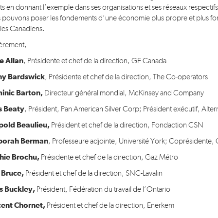
rts en donnant l’exemple dans ses organisations et ses réseaux respectif
 pouvons poser les fondements d’une économie plus propre et plus forte
 les Canadiens.
èrement,
e Allan
, Présidente et chef de la direction, GE Canada
hy Bardswick
, Présidente et chef de la direction, The Co-operators
inic Barton,
Directeur général mondial, McKinsey and Company
s Beaty
, Président, Pan American Silver Corp; Président exécutif, Alt
pold Beaulieu,
Président et chef de la direction, Fondaction CSN
porah Berman
, Professeure adjointe, Université York; Coprésidente,
hie Brochu,
Présidente et chef de la direction, Gaz Métro
l Bruce,
Président et chef de la direction, SNC-Lavalin
is Buckley,
Président, Fédération du travail de l’Ontario
cent Chornet,
Président et chef de la direction, Enerkem