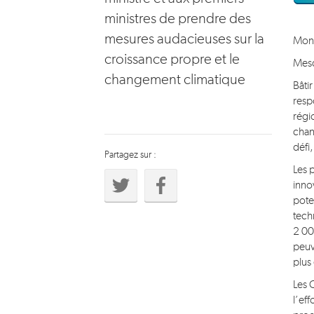
ministres de prendre des
mesures audacieuses sur la
Mons
croissance propre et le
Mesd
changement climatique
Bâti
resp
régi
chan
défi
Partagez sur :
Les 
inno
pote
tech
2 00
peuv
plus
Les 
l’ef