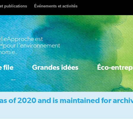
et publications
Événements et activités
lleApproche est
pour l'environnement
onomie.
 file
Grandes idées
Éco-entrep
as of 2020 and is maintained for archi
Idea 1: Accelerate Clean Innovation
Idea 2: Boost Energy & Resource Efficiency
Idea 3: Price Pollution & Waste