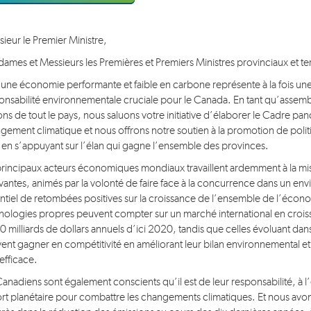
ieur le Premier Ministre,
ames et Messieurs les Premières et Premiers Ministres provinciaux et ter
r une économie performante et faible en carbone représente à la fois u
onsabilité environnementale cruciale pour le Canada. En tant qu’assembl
ons de tout le pays, nous saluons votre initiative d’élaborer le Cadre p
gement climatique et nous offrons notre soutien à la promotion de polit
, en s’appuyant sur l’élan qui gagne l’ensemble des provinces.
principaux acteurs économiques mondiaux travaillent ardemment à la mi
vantes, animés par la volonté de faire face à la concurrence dans un en
ntiel de retombées positives sur la croissance de l’ensemble de l’écon
nologies propres peuvent compter sur un marché international en croiss
0 milliards de dollars annuels d’ici 2020, tandis que celles évoluant dans
ent gagner en compétitivité en améliorant leur bilan environnemental et e
 efficace.
Canadiens sont également conscients qu’il est de leur responsabilité, à l
fort planétaire pour combattre les changements climatiques. Et nous av