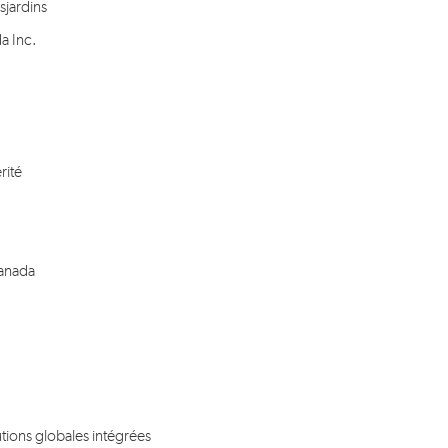
sjardins
da Inc.
rité
Canada
utions globales intégrées