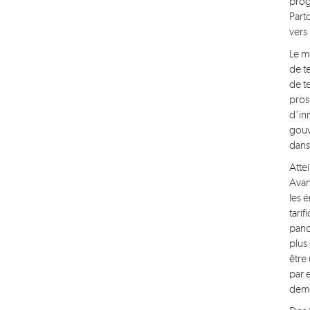
prog
Part
vers
Le m
de t
de t
pros
d’in
gouv
dans
Atte
Avan
les 
tari
panc
plus
être 
par 
deme