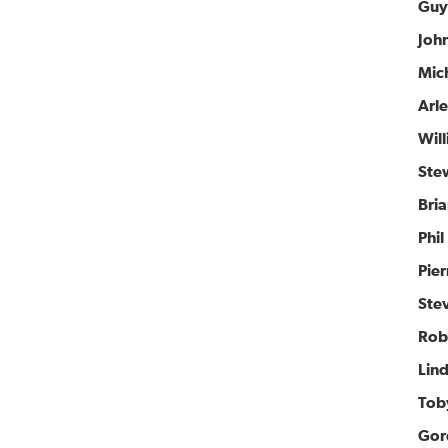
Guy
Joh
Mic
Arl
Wil
Ste
Bri
Phil
Pie
Ste
Rob
Lin
Tob
Gor