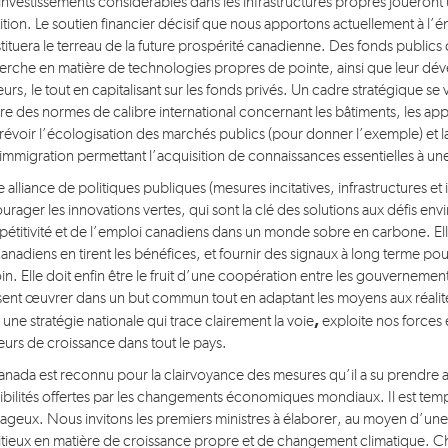
investissements considérables dans les infrastructures propres joueront u
sition. Le soutien financier décisif que nous apportons actuellement à l’é
tituera le terreau de la future prospérité canadienne. Des fonds publics c
erche en matière de technologies propres de pointe, ainsi que leur dé
urs, le tout en capitalisant sur les fonds privés. Un cadre stratégique se v
ure des normes de calibre international concernant les bâtiments, les app
révoir l’écologisation des marchés publics (pour donner l’exemple) e
’immigration permettant l’acquisition de connaissances essentielles à
e alliance de politiques publiques (mesures incitatives, infrastructures et
urager les innovations vertes, qui sont la clé des solutions aux défis en
étitivité et de l’emploi canadiens dans un monde sobre en carbone. Elle
anadiens en tirent les bénéfices, et fournir des signaux à long terme pour o
in. Elle doit enfin être le fruit d’une coopération entre les gouvernemen
sent œuvrer dans un but commun tout en adaptant les moyens aux réalités
,
 une stratégie nationale qui trace clairement la voie
exploite nos forces
eurs de croissance dans tout le pays.
anada est reconnu pour la clairvoyance des mesures qu’il a su prendre au 
ibilités offertes par les changements économiques mondiaux. Il est tem
ageux. Nous invitons les premiers ministres à élaborer, au moyen d’une
tieux en matière de croissance propre et de changement climatique. Ch