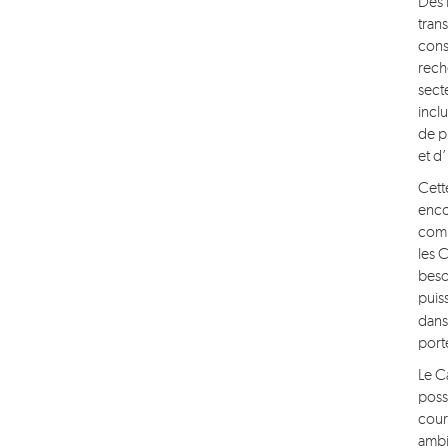
Des 
tran
cons
rech
secte
incl
de p
et d
Cett
enco
comp
les C
beso
puis
dans
port
Le C
poss
cour
ambi