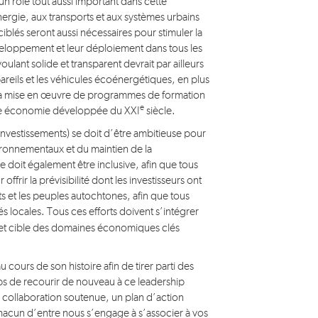
n rôle tout aussi important dans cette
nergie, aux transports et aux systèmes urbains
iblés seront aussi nécessaires pour stimuler la
veloppement et leur déploiement dans tous les
oulant solide et transparent devrait par ailleurs
areils et les véhicules écoénergétiques, en plus
t la mise en œuvre de programmes de formation
e
 une économie développée du XXI
siècle.
 investissements) se doit d’être ambitieuse pour
vironnementaux et du maintien de la
 doit également être inclusive, afin que tous
ffrir la prévisibilité dont les investisseurs ont
ts et les peuples autochtones, afin que tous
 locales. Tous ces efforts doivent s’intégrer
 et cible des domaines économiques clés
cours de son histoire afin de tirer parti des
ps de recourir de nouveau à ce leadership
 collaboration soutenue, un plan d’action
acun d’entre nous s’engage à s’associer à vos