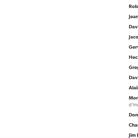
Rob
Jea
Dav
Jaco
Ger
Hec
Greg
Dav
Ala
Mon
d'In
Don
Cha
Jim