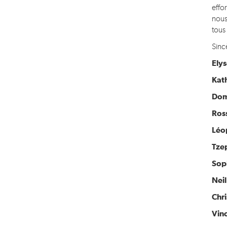
effo
nous
tous
Sinc
Elys
Kat
Dom
Ros
Léo
Tze
Sop
Nei
Chr
Vin