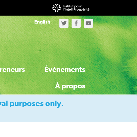
English
reneurs
Événements
À propos
val purposes only.
À propos de l'Initiative
À propos du secrétariat d’IntelliProspérité
Activités