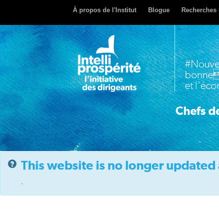
À propos de l'Institut
Blogue
Recherches 
#Nouve
bonne
et l'éc
Chefs de
This website is no longer updated 
.