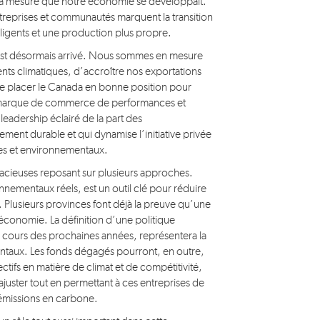
, à mesure que notre économie se développait.
treprises et communautés marquent la transition
elligents et une production plus propre.
s est désormais arrivé. Nous sommes en mesure
ents climatiques, d’accroître nos exportations
e placer le Canada en bonne position pour
 marque de commerce de performances et
eadership éclairé de la part des
ent durable et qui dynamise l’initiative privée
ues et environnementaux.
cieuses reposant sur plusieurs approches.
onnementaux réels, est un outil clé pour réduire
e. Plusieurs provinces font déjà la preuve qu’une
conomie. La définition d’une politique
au cours des prochaines années, représentera la
entaux. Les fonds dégagés pourront, en outre,
ectifs en matière de climat et de compétitivité,
ajuster tout en permettant à ces entreprises de
s émissions en carbone.