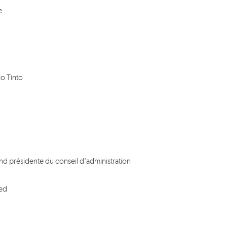
e
io Tinto
and présidente du conseil d'administration
ted