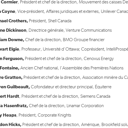
 Cormier
, Président et chef de la direction, Mouvement des caisses De
n Coyne
, Vice-président, Affaires juridiques et externes, Unilever Cana
hael Crothers,
Président, Shell Canada
ene Dickinson
, Directrice générale, Venture Communications
liam Downe,
Chef de la direction, BMO Groupe financier
wart Elgie
, Professeur, Université d’Ottawa; Coprésident, IntelliProspé
an Ferguson,
Président et chef de la direction, Cenovus Energy
 Fontaine,
Ancien Chef national, l’Assemblée des Premières Nations
rre Gratton,
Président et chef de la direction, Association minière du 
ven Guilbeault,
Cofondateur et directeur principal, Équiterre
ert Hardt
, Président et chef de la direction, Siemens Canada
da Hasenfratz,
Chef de la direction, Linamar Corporation
y Heaps
, Président, Corporate Knights
don Hicks,
Président et chef de la direction, Amérique, Brookfield sol