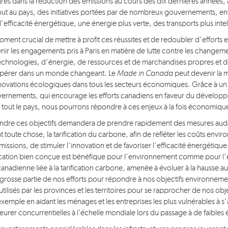
rès dans la réduction des émissions au cours des dix dernières années
out au pays, des initiatives portées par de nombreux gouvernements, en
 l’efficacité énergétique, une énergie plus verte, des transports plus int
oment crucial de mettre à profit ces réussites et de redoubler d’effort
enir les engagements pris à Paris en matière de lutte contre les changem
echnologies, d’énergie, de ressources et de marchandises propres et d
pérer dans un monde changeant. Le
Made in Canada
peut devenir la
novations écologiques dans tous les secteurs économiques. Grâce à un l
ernements, qui encourage les efforts canadiens en faveur du développem
 tout le pays, nous pourrons répondre à ces enjeux à la fois économiq
indre ces objectifs demandera de prendre rapidement des mesures auda
t toute chose, la tarification du carbone, afin de refléter les coûts envir
émissions, de stimuler l’innovation et de favoriser l’efficacité énergétiqu
fication bien conçue est bénéfique pour l’environnement comme pour l’é
anadienne liée à la tarification carbone, amenée à évoluer à la hausse 
 grosse partie de nos efforts pour répondre à nos objectifs environnem
utilisés par les provinces et les territoires pour se rapprocher de nos obj
exemple en aidant les ménages et les entreprises les plus vulnérables à s’
urer concurrentielles à l'échelle mondiale lors du passage à de faible